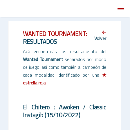
HOME
WANTED TOURNAMENT:
Volver
NOSOTROS
RESULTADOS
Acá encontrarás los resultadosnto del
EVENTOS
Wanted Tournament
separados por modo
DONACIONES
de juego, así como también al campeón de
cada modalidad identificado por una
★
CONTÁCTENOS
estrella roja
.
El Chitero : Awoken / Classic
Instagib (15/10/2022)