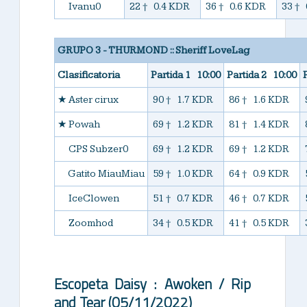
★
Ivanu0
22 † 0.4 KDR
36 † 0.6 KDR
33 † 
GRUPO 3 - THURMOND :: Sheriff LoveLag
Clasificatoria
Partida 1 10:00
Partida 2 10:00
★
Aster cirux
90 † 1.7 KDR
86 † 1.6 KDR
★
Powah
69 † 1.2 KDR
81 † 1.4 KDR
★
CPS Subzer0
69 † 1.2 KDR
69 † 1.2 KDR
★
Gatito MiauMiau
59 † 1.0 KDR
64 † 0.9 KDR
★
IceClowen
51 † 0.7 KDR
46 † 0.7 KDR
★
Zoomhod
34 † 0.5 KDR
41 † 0.5 KDR
Escopeta Daisy : Awoken / Rip
and Tear (05/11/2022)