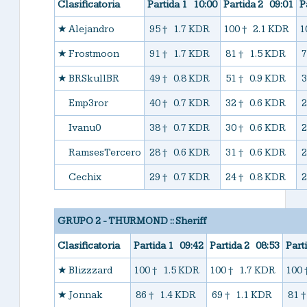
Clasificatoria
Partida 1 10:00
Partida 2 09:01
P
★
Alejandro
95 † 1.7 KDR
100 † 2.1 KDR
1
★
Frostmoon
91 † 1.7 KDR
81 † 1.5 KDR
7
★
BRSkullBR
49 † 0.8 KDR
51 † 0.9 KDR
3
★
Emp3ror
40 † 0.7 KDR
32 † 0.6 KDR
2
★
Ivanu0
38 † 0.7 KDR
30 † 0.6 KDR
2
★
RamsesTercero
28 † 0.6 KDR
31 † 0.6 KDR
2
★
Cechix
29 † 0.7 KDR
24 † 0.8 KDR
2
GRUPO 2 - THURMOND :: Sheriff
Clasificatoria
Partida 1 09:42
Partida 2 08:53
Part
★
Blizzzard
100 † 1.5 KDR
100 † 1.7 KDR
100 
★
Jonnak
86 † 1.4 KDR
69 † 1.1 KDR
81 †